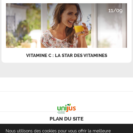
11/09
VITAMINE C : LA STAR DES VITAMINES
PLAN DU SITE
Nous utilisons des cookies pour vous offrir la meilleure
MENTIONS LÉGALES