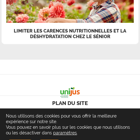
LIMITER LES CARENCES NUTRITIONNELLES ET LA
DÉSHYDRATATION CHEZ LE SÉNIOR
PLAN DU SITE
Nous utilisons des cookies pour vous offrir la meilleure
MENTIONS LÉGALES
expérience sur notre site.
Vous pouvez en savoir plus sur les cookies que nous utilisons
CONTACT
ou les désactiver dans
paramètres
.